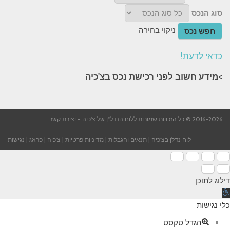
סוג הנכס
ניקוי בחירה
חפש נכס
כדאי לדעת!
>מידע חשוב לפני רכישת נכס בצ'כיה​
2016-2026 © כל הזכויות שמורות ללוח הנדל"ן של צ'כיה -
יצירת קשר
לוח נדלן בצ'כיה
|
תנאים והגבלות
|
מדיניות פרטיות
|
צ'כיה
|
פראג
|
נגישות
דילוג לתוכן
תח
רגל
כלי נגישות
גישות
הגדל טקסט