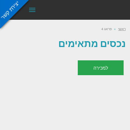
יצירת קשר
תפריט
ראשי
»
פראג 4
נכסים מתאימים
למכירה