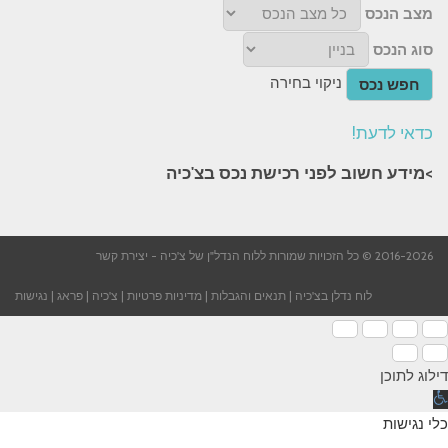
מצב הנכס
סוג הנכס
ניקוי בחירה
חפש נכס
כדאי לדעת!
>מידע חשוב לפני רכישת נכס בצ'כיה​
2016-2026 © כל הזכויות שמורות ללוח הנדל"ן של צ'כיה -
יצירת קשר
לוח נדלן בצ'כיה
|
תנאים והגבלות
|
מדיניות פרטיות
|
צ'כיה
|
פראג
|
נגישות
דילוג לתוכן
תח
רגל
כלי נגישות
גישות