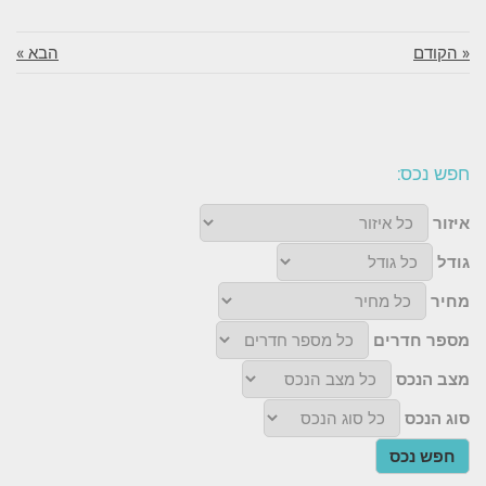
« הקודם
הבא »
חפש נכס:
איזור
גודל
מחיר
מספר חדרים
מצב הנכס
סוג הנכס
חפש נכס