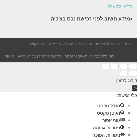
כדאי לדעת!
>מידע חשוב לפני רכישת נכס בצ'כיה​
2016-2026 © כל הזכויות שמורות ללוח הנדל"ן של צ'כיה -
יצירת קשר
לוח נדלן בצ'כיה
|
תנאים והגבלות
|
מדיניות פרטיות
|
צ'כיה
|
פראג
|
נגישות
דילוג לתוכן
תח
רגל
כלי נגישות
גישות
הגדל טקסט
הקטן טקסט
גווני אפור
ניגודיות גבוהה
ניגודיות הפוכה