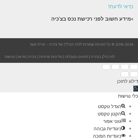
כדאי לדעת!
>מידע חשוב לפני רכישת נכס בצ'כיה​
2016-2026 © כל הזכויות שמורות ללוח הנדל"ן של צ'כיה -
יצירת קשר
לוח נדלן בצ'כיה
|
תנאים והגבלות
|
מדיניות פרטיות
|
צ'כיה
|
פראג
|
נגישות
דילוג לתוכן
תח
רגל
כלי נגישות
גישות
הגדל טקסט
הקטן טקסט
גווני אפור
ניגודיות גבוהה
ניגודיות הפוכה