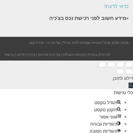
כדאי לדעת!
>מידע חשוב לפני רכישת נכס בצ'כיה​
2016-2026 © כל הזכויות שמורות ללוח הנדל"ן של צ'כיה -
יצירת קשר
לוח נדלן בצ'כיה
|
תנאים והגבלות
|
מדיניות פרטיות
|
צ'כיה
|
פראג
|
נגישות
דילוג לתוכן
תח
רגל
כלי נגישות
גישות
הגדל טקסט
הקטן טקסט
גווני אפור
ניגודיות גבוהה
ניגודיות הפוכה