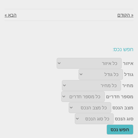
« הקודם
הבא »
חפש נכס:
איזור
גודל
מחיר
מספר חדרים
מצב הנכס
סוג הנכס
חפש נכס