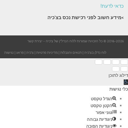
כדאי לדעת!
>מידע חשוב לפני רכישת נכס בצ'כיה​
2016-2026 © כל הזכויות שמורות ללוח הנדל"ן של צ'כיה -
יצירת קשר
לוח נדלן בצ'כיה
|
תנאים והגבלות
|
מדיניות פרטיות
|
צ'כיה
|
פראג
|
נגישות
דילוג לתוכן
תח
רגל
כלי נגישות
גישות
הגדל טקסט
הקטן טקסט
גווני אפור
ניגודיות גבוהה
ניגודיות הפוכה