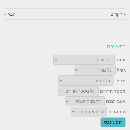
« הקודם
הבא »
חפש נכס:
איזור
גודל
מחיר
מספר חדרים
מצב הנכס
סוג הנכס
חפש נכס