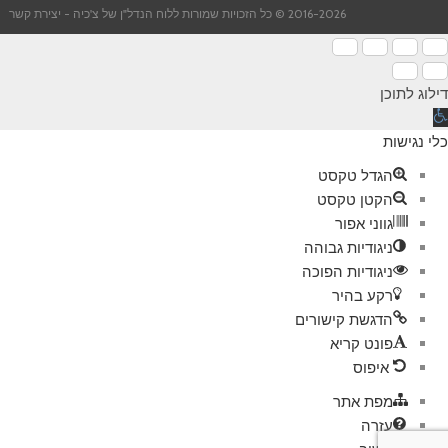
2016-2026 © כל הזכויות שמורות ללוח הנדל"ן של צ'כיה -
יצירת קשר
דילוג לתוכן
תח
רגל
כלי נגישות
גישות
הגדל טקסט
הקטן טקסט
גווני אפור
ניגודיות גבוהה
ניגודיות הפוכה
רקע בהיר
הדגשת קישורים
פונט קריא
איפוס
מפת אתר
עזרה