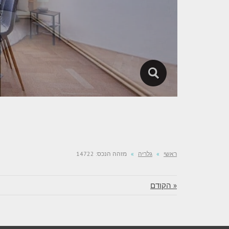
ראשי
»
גלריה
»
מזהה הנכס: 14722
« הקודם