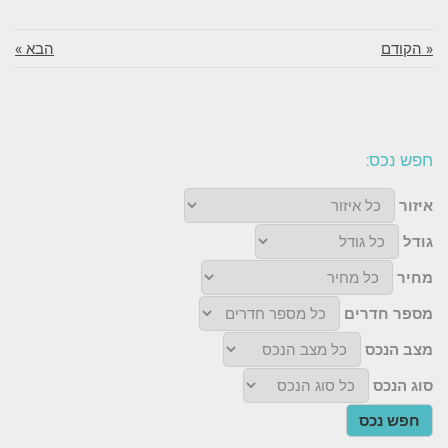
« הקודם
הבא »
חפש נכס:
איזור
גודל
מחיר
מספר חדרים
מצב הנכס
סוג הנכס
חפש נכס