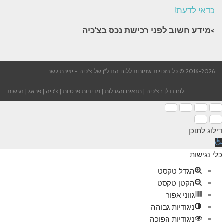
כדאי לדעת!
>מידע חשוב לפני רכישת נכס בצ'כיה​
2016-2026 © כל הזכויות שמורות ללוח הנדל"ן של צ'כיה -
יצירת קשר
לוח נדלן בצ'כיה
|
תנאים והגבלות
|
מדיניות פרטיות
|
צ'כיה
|
פראג
|
נגישות
דילוג לתוכן
תח
רגל
כלי נגישות
גישות
הגדל טקסט
הקטן טקסט
גווני אפור
ניגודיות גבוהה
ניגודיות הפוכה