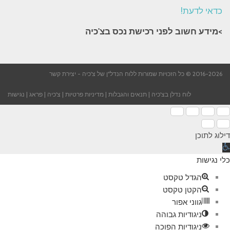
כדאי לדעת!
>מידע חשוב לפני רכישת נכס בצ'כיה​
2016-2026 © כל הזכויות שמורות ללוח הנדל"ן של צ'כיה -
יצירת קשר
לוח נדלן בצ'כיה
|
תנאים והגבלות
|
מדיניות פרטיות
|
צ'כיה
|
פראג
|
נגישות
דילוג לתוכן
תח
רגל
כלי נגישות
גישות
הגדל טקסט
הקטן טקסט
גווני אפור
ניגודיות גבוהה
ניגודיות הפוכה