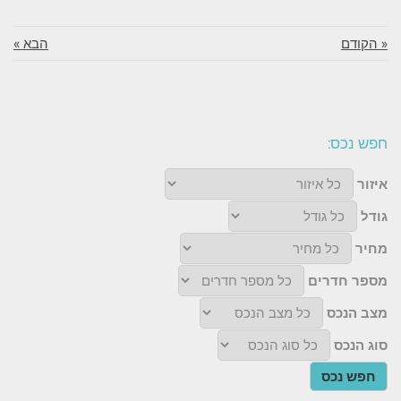
« הקודם
הבא »
חפש נכס:
איזור
גודל
מחיר
מספר חדרים
מצב הנכס
סוג הנכס
חפש נכס