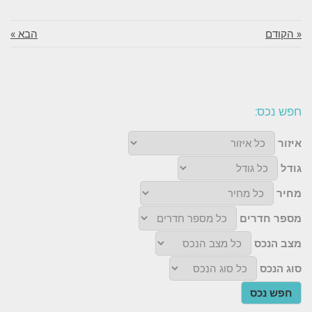
« הקודם
הבא »
חפש נכס:
איזור
גודל
מחיר
מספר חדרים
מצב הנכס
סוג הנכס
חפש נכס