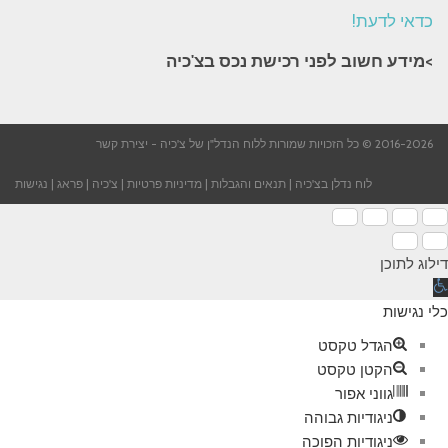
כדאי לדעת!
>מידע חשוב לפני רכישת נכס בצ'כיה​
2016-2026 © כל הזכויות שמורות ללוח הנדל"ן של צ'כיה -
יצירת קשר
לוח נדלן בצ'כיה
|
תנאים והגבלות
|
מדיניות פרטיות
|
צ'כיה
|
פראג
|
נגישות
דילוג לתוכן
תח
רגל
כלי נגישות
גישות
הגדל טקסט
הקטן טקסט
גווני אפור
ניגודיות גבוהה
ניגודיות הפוכה