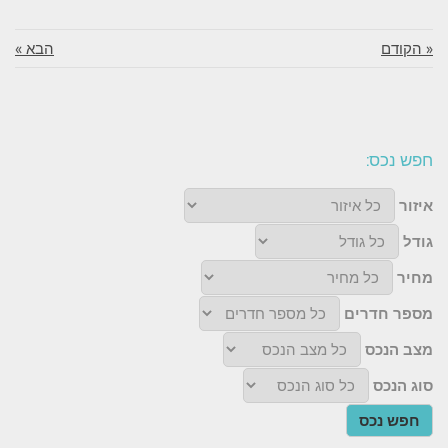
« הקודם
הבא »
חפש נכס:
איזור
גודל
מחיר
מספר חדרים
מצב הנכס
סוג הנכס
חפש נכס