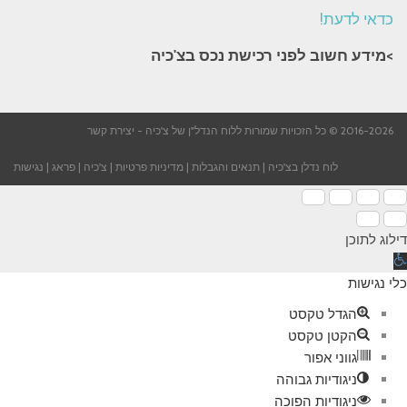
כדאי לדעת!
>מידע חשוב לפני רכישת נכס בצ'כיה​
2016-2026 © כל הזכויות שמורות ללוח הנדל"ן של צ'כיה -
יצירת קשר
לוח נדלן בצ'כיה
|
תנאים והגבלות
|
מדיניות פרטיות
|
צ'כיה
|
פראג
|
נגישות
דילוג לתוכן
תח
רגל
כלי נגישות
גישות
הגדל טקסט
הקטן טקסט
גווני אפור
ניגודיות גבוהה
ניגודיות הפוכה