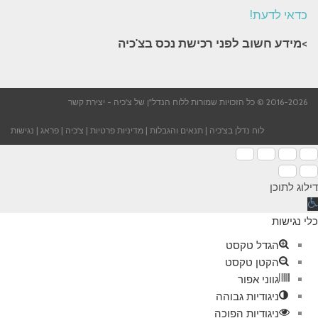
כדאי לדעת!
>מידע חשוב לפני רכישת נכס בצ'כיה​
2016-2026 © כל הזכויות שמורות ללוח הנדל"ן של צ'כיה -
יצירת קשר
לוח נדלן בצ'כיה
|
תנאים והגבלות
|
מדיניות פרטיות
|
צ'כיה
|
פראג
|
נגישות
דילוג לתוכן
תח
רגל
כלי נגישות
גישות
הגדל טקסט
הקטן טקסט
גווני אפור
ניגודיות גבוהה
ניגודיות הפוכה