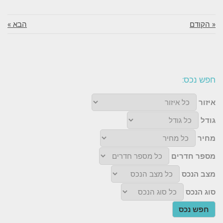
« הקודם
הבא »
חפש נכס:
איזור
גודל
מחיר
מספר חדרים
מצב הנכס
סוג הנכס
חפש נכס