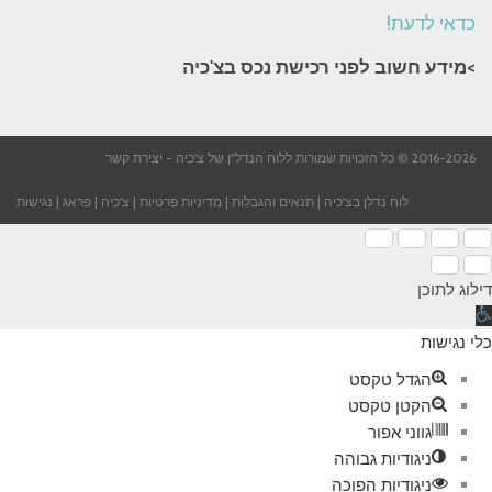
כדאי לדעת!
>מידע חשוב לפני רכישת נכס בצ'כיה​
2016-2026 © כל הזכויות שמורות ללוח הנדל"ן של צ'כיה -
יצירת קשר
לוח נדלן בצ'כיה
|
תנאים והגבלות
|
מדיניות פרטיות
|
צ'כיה
|
פראג
|
נגישות
דילוג לתוכן
תח
רגל
כלי נגישות
גישות
הגדל טקסט
הקטן טקסט
גווני אפור
ניגודיות גבוהה
ניגודיות הפוכה