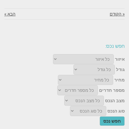
« הקודם
הבא »
חפש נכס:
איזור
גודל
מחיר
מספר חדרים
מצב הנכס
סוג הנכס
חפש נכס