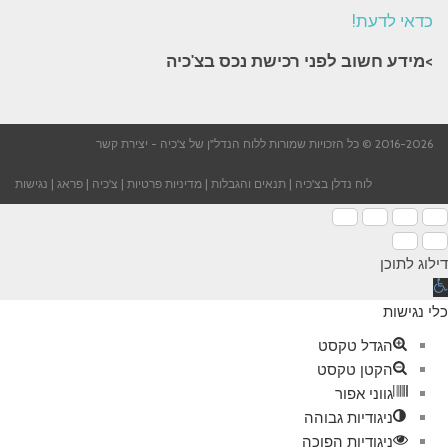
כדאי לדעת!
>מידע חשוב לפני רכישת נכס בצ'כיה​
2016-2026 © כל הזכויות שמורות ללוח הנדל"ן של צ'כיה -
יצירת קשר
לוח נדלן בצ'כיה
|
תנאים והגבלות
|
מדיניות פרטיות
|
צ'כיה
|
פראג
|
נגישות
דילוג לתוכן
תח
רגל
כלי נגישות
גישות
הגדל טקסט
הקטן טקסט
גווני אפור
ניגודיות גבוהה
ניגודיות הפוכה