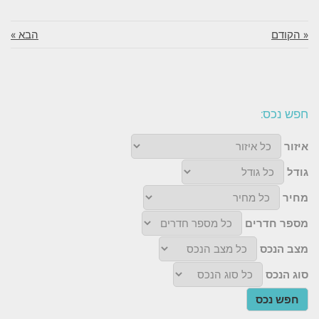
« הקודם
הבא »
חפש נכס:
איזור
גודל
מחיר
מספר חדרים
מצב הנכס
סוג הנכס
חפש נכס