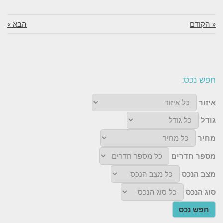
« הקודם
הבא »
חפש נכס:
איזור
גודל
מחיר
מספר חדרים
מצב הנכס
סוג הנכס
חפש נכס