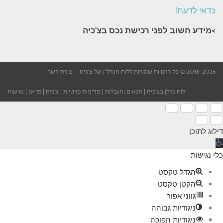
כדאי לדעת!
>מידע חשוב לפני רכישת נכס בצ'כיה​
2016-2026 © כל הזכויות שמורות ללוח הנדל"ן של צ'כיה -
יצירת קשר
לוח נדלן בצ'כיה
|
תנאים והגבלות
|
מדיניות פרטיות
|
צ'כיה
|
פראג
|
נגישות
דילוג לתוכן
תח
רגל
כלי נגישות
גישות
הגדל טקסט
הקטן טקסט
גווני אפור
ניגודיות גבוהה
ניגודיות הפוכה