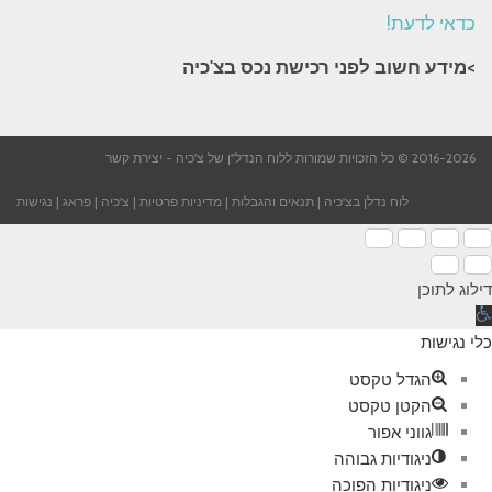
כדאי לדעת!
>מידע חשוב לפני רכישת נכס בצ'כיה​
2016-2026 © כל הזכויות שמורות ללוח הנדל"ן של צ'כיה -
יצירת קשר
לוח נדלן בצ'כיה
|
תנאים והגבלות
|
מדיניות פרטיות
|
צ'כיה
|
פראג
|
נגישות
דילוג לתוכן
תח
רגל
כלי נגישות
גישות
הגדל טקסט
הקטן טקסט
גווני אפור
ניגודיות גבוהה
ניגודיות הפוכה