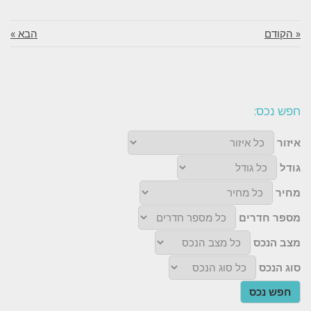
« הקודם
הבא »
חפש נכס:
איזור
גודל
מחיר
מספר חדרים
מצב הנכס
סוג הנכס
חפש נכס