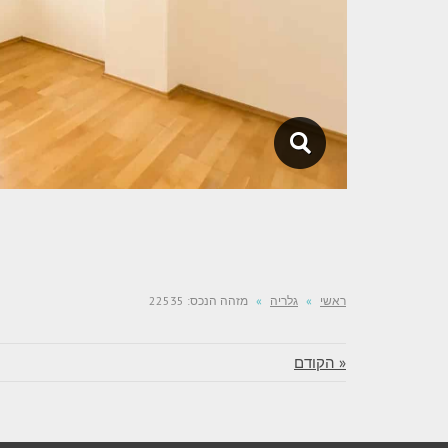
ראשי
»
גלריה
»
מזהה הנכס: 22535
« הקודם