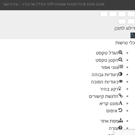
2016-2026 © כל הזכויות שמורות ללוח הנדל"ן של צ'כיה -
יצירת קשר
דילוג לתוכן
תח
רגל
כלי נגישות
גישות
הגדל טקסט
הקטן טקסט
גווני אפור
ניגודיות גבוהה
ניגודיות הפוכה
רקע בהיר
הדגשת קישורים
פונט קריא
איפוס
מפת אתר
עזרה