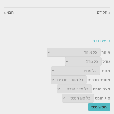
« הקודם
הבא »
חפש נכס:
איזור
גודל
מחיר
מספר חדרים
מצב הנכס
סוג הנכס
חפש נכס