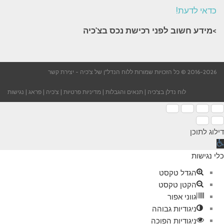
כדאי לדעת!
>מידע חשוב לפני רכישת נכס בצ'כיה​
2016-2026 © כל הזכויות שמורות ללוח הנדל"ן של צ'כיה -
יצירת קשר
לוח נדלן בצ'כיה
|
תנאים והגבלות
|
מדיניות פרטיות
|
צ'כיה
|
פראג
|
נגישות
דילוג לתוכן
תח
רגל
כלי נגישות
גישות
הגדל טקסט
הקטן טקסט
גווני אפור
ניגודיות גבוהה
ניגודיות הפוכה