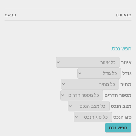
« הקודם
הבא »
חפש נכס:
איזור
גודל
מחיר
מספר חדרים
מצב הנכס
סוג הנכס
חפש נכס