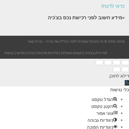
כדאי לדעת!
>מידע חשוב לפני רכישת נכס בצ'כיה​
2016-2026 © כל הזכויות שמורות ללוח הנדל"ן של צ'כיה -
יצירת קשר
לוח נדלן בצ'כיה
|
תנאים והגבלות
|
מדיניות פרטיות
|
צ'כיה
|
פראג
|
נגישות
דילוג לתוכן
תח
רגל
כלי נגישות
גישות
הגדל טקסט
הקטן טקסט
גווני אפור
ניגודיות גבוהה
ניגודיות הפוכה