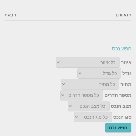
« הקודם
הבא »
חפש נכס:
איזור
גודל
מחיר
מספר חדרים
מצב הנכס
סוג הנכס
חפש נכס