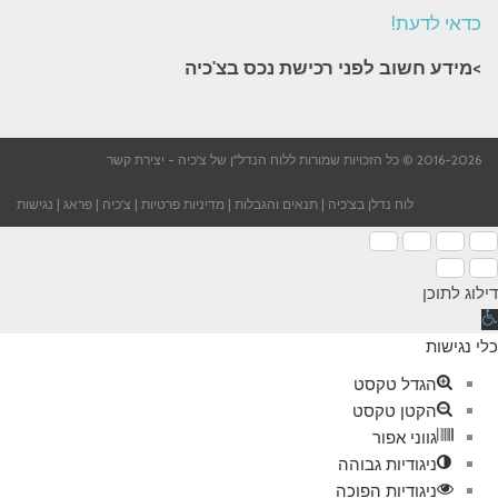
כדאי לדעת!
>מידע חשוב לפני רכישת נכס בצ'כיה​
2016-2026 © כל הזכויות שמורות ללוח הנדל"ן של צ'כיה -
יצירת קשר
לוח נדלן בצ'כיה
|
תנאים והגבלות
|
מדיניות פרטיות
|
צ'כיה
|
פראג
|
נגישות
דילוג לתוכן
תח
רגל
כלי נגישות
גישות
הגדל טקסט
הקטן טקסט
גווני אפור
ניגודיות גבוהה
ניגודיות הפוכה