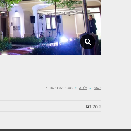
ראשי
»
גלריה
»
מזהה הנכס: 3504
« הקודם