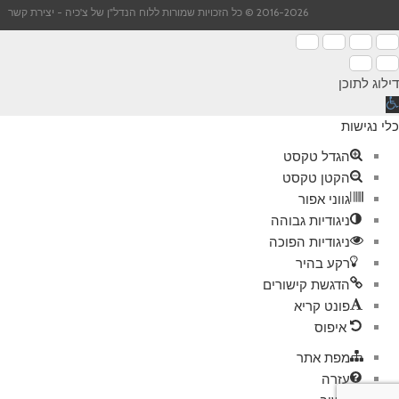
2016-2026 © כל הזכויות שמורות ללוח הנדל"ן של צ'כיה -
יצירת קשר
דילוג לתוכן
תח
רגל
כלי נגישות
גישות
הגדל טקסט
הקטן טקסט
גווני אפור
ניגודיות גבוהה
ניגודיות הפוכה
רקע בהיר
הדגשת קישורים
פונט קריא
איפוס
מפת אתר
עזרה