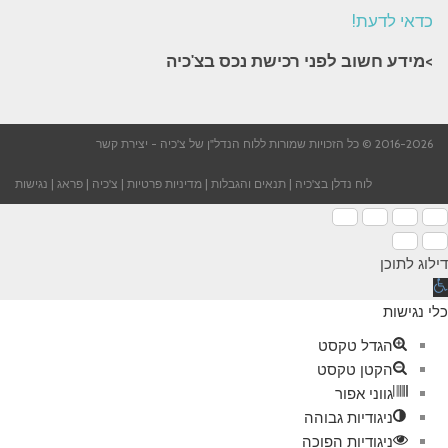
כדאי לדעת!
>מידע חשוב לפני רכישת נכס בצ'כיה​
2016-2026 © כל הזכויות שמורות ללוח הנדל"ן של צ'כיה -
יצירת קשר
לוח נדלן בצ'כיה
|
תנאים והגבלות
|
מדיניות פרטיות
|
צ'כיה
|
פראג
|
נגישות
דילוג לתוכן
תח
רגל
כלי נגישות
גישות
הגדל טקסט
הקטן טקסט
גווני אפור
ניגודיות גבוהה
ניגודיות הפוכה