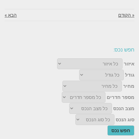
« הקודם
הבא »
חפש נכס:
איזור
גודל
מחיר
מספר חדרים
מצב הנכס
סוג הנכס
חפש נכס