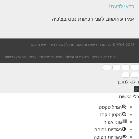
כדאי לדעת!
>מידע חשוב לפני רכישת נכס בצ'כיה​
2016-2026 © כל הזכויות שמורות ללוח הנדל"ן של צ'כיה -
יצירת קשר
לוח נדלן בצ'כיה
|
תנאים והגבלות
|
מדיניות פרטיות
|
צ'כיה
|
פראג
|
נגישות
דילוג לתוכן
תח
רגל
כלי נגישות
גישות
הגדל טקסט
הקטן טקסט
גווני אפור
ניגודיות גבוהה
ניגודיות הפוכה