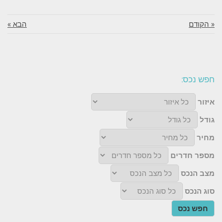
« הקודם
הבא »
חפש נכס:
איזור
גודל
מחיר
מספר חדרים
מצב הנכס
סוג הנכס
חפש נכס