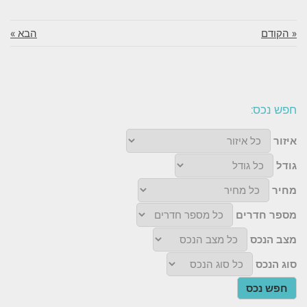
« הקודם
הבא »
חפש נכס:
איזור
גודל
מחיר
מספר חדרים
מצב הנכס
סוג הנכס
חפש נכס