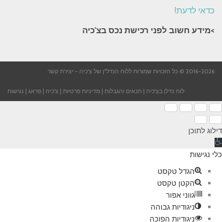
כדאי לדעת!
>מידע חשוב לפני רכישת נכס בצ'כיה​
2016-2026 © כל הזכויות שמורות ללוח הנדל"ן של צ'כיה -
יצירת קשר
לוח נדלן בצ'כיה
|
תנאים והגבלות
|
מדיניות פרטיות
|
צ'כיה
|
פראג
|
נגישות
דילוג לתוכן
תח
רגל
כלי נגישות
גישות
הגדל טקסט
הקטן טקסט
גווני אפור
ניגודיות גבוהה
ניגודיות הפוכה