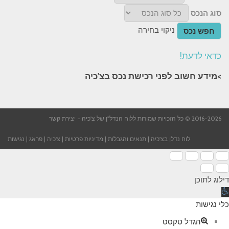
סוג הנכס
ניקוי בחירה
חפש נכס
כדאי לדעת!
>מידע חשוב לפני רכישת נכס בצ'כיה​
2016-2026 © כל הזכויות שמורות ללוח הנדל"ן של צ'כיה -
יצירת קשר
לוח נדלן בצ'כיה
|
תנאים והגבלות
|
מדיניות פרטיות
|
צ'כיה
|
פראג
|
נגישות
דילוג לתוכן
תח
רגל
כלי נגישות
גישות
הגדל טקסט