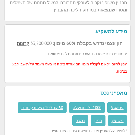
הבניין משופץ וקרוב לעורקי תחבורה, למשל תחנות של חשמלית
ומטרו שנמצאות במרחק הליכה מהבניין
מידע למשקיע
הון עצמי נדרש בקבלת 60% מימון:
33,200,000
קרונות
*הנתונים הינם אומדנים והערכות ונכונים ליום פרסומם.
*נכון להיום, זכאים לקבלת מימון הם אזרחי צ'כיה או בעלי מעמד של תושבי קבע
בצ'כיה.
מאפייני נכס
פראג 5
1000 מ"ר ומעלה
50 עד 100 מיליון קרונות
משופץ
בניין
נמכר
* לחיצה על מאפיין מסויים תציג נכסים דומים נוספים