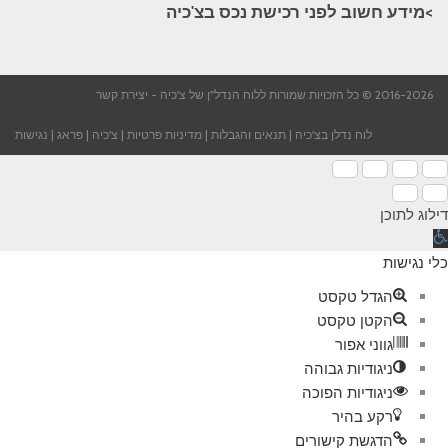
>מידע חשוב לפני רכישת נכס בצ'כיה​
2016-2026 © כל הזכויות שמורות ללוח הנדל"ן של צ'כיה -
יצירת קשר
לוח נדלן בצ'כיה
|
תנאים והגבלות
|
מדיניות פרטיות
|
צ'כיה
|
פראג
|
נגישות
דילוג לתוכן
תח
רגל
כלי נגישות
גישות
הגדל טקסט
הקטן טקסט
גווני אפור
ניגודיות גבוהה
ניגודיות הפוכה
רקע בהיר
הדגשת קישורים