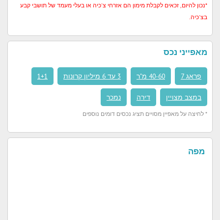
*נכון להיום, זכאים לקבלת מימון הם אזרחי צ'כיה או בעלי מעמד של תושבי קבע
בצ'כיה.
מאפייני נכס
פראג 7
40-60 מ"ר
3 עד 6 מיליון קרונות
1+1
במצב מצויין
דירה
נמכר
* לחיצה על מאפיין מסויים תציג נכסים דומים נוספים
מפה