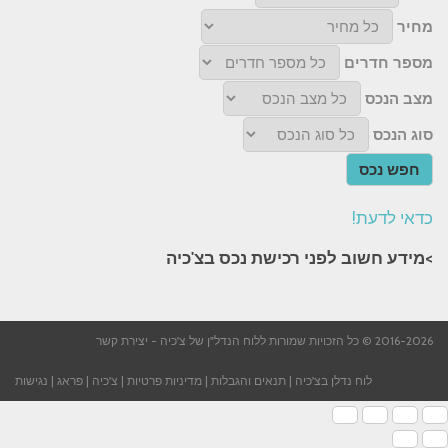
מחיר
מספר חדרים
מצב הנכס
סוג הנכס
חפש נכס
כדאי לדעת!
>מידע חשוב לפני רכישת נכס בצ'כיה​
2016-2026 © כל הזכויות שמורות ללוח הנדל"ן של צ'כיה -
יצירת קשר
לוח נדלן בצ'כיה
|
תנאים והגבלות
|
מדיניות פרטיות
|
צ'כיה
|
פראג
|
נגישות