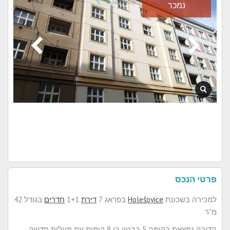
נמכר
פרטי הנכס
למכירה בשכונת
Holešovice
בפראג 7
דירת
1+1
חדרים
בגודל 42
מ"ר
הדירה נמצאת בקומה 5 בבניין בן 8 קומות עם מעלית חדשה