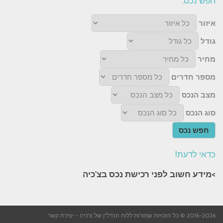
חפש נכס:
איזור
גודל
מחיר
מספר חדרים
מצב הנכס
סוג הנכס
חפש נכס
כדאי לדעת!
>מידע חשוב לפני רכישת נכס בצ'כיה​
2016-2026 © כל הזכויות שמורות ללוח הנדל"ן של צ'כיה -
יצירת קשר