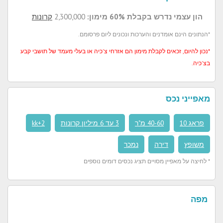
הון עצמי נדרש בקבלת 60% מימון:
2,300,000
קרונות
*הנתונים הינם אומדנים והערכות ונכונים ליום פרסומם.
*נכון להיום, זכאים לקבלת מימון הם אזרחי צ'כיה או בעלי מעמד של תושבי קבע
בצ'כיה.
מאפייני נכס
פראג 10
40-60 מ"ר
3 עד 6 מיליון קרונות
2+kk
משופץ
דירה
נמכר
* לחיצה על מאפיין מסויים תציג נכסים דומים נוספים
מפה