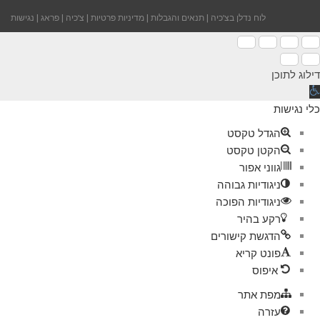
לוח נדלן בצ'כיה
|
תנאים והגבלות
|
מדיניות פרטיות
|
צ'כיה
|
פראג
|
נגישות
דילוג לתוכן
תח
רגל
כלי נגישות
גישות
הגדל טקסט
הקטן טקסט
גווני אפור
ניגודיות גבוהה
ניגודיות הפוכה
רקע בהיר
הדגשת קישורים
פונט קריא
איפוס
מפת אתר
עזרה