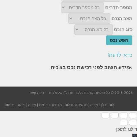
מספר חדרים
מצב הנכס
סוג הנכס
חפש נכס
כדאי לדעת!
>מידע חשוב לפני רכישת נכס בצ'כיה​
2016-2026 © כל הזכויות שמורות ללוח הנדל"ן של צ'כיה -
יצירת קשר
לוח נדלן בצ'כיה
|
תנאים והגבלות
|
מדיניות פרטיות
|
צ'כיה
|
פראג
|
נגישות
דילוג לתוכן
תח