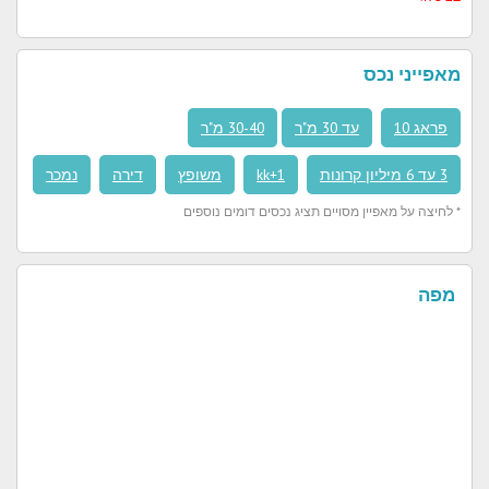
מאפייני נכס
פראג 10
עד 30 מ"ר
30-40 מ"ר
3 עד 6 מיליון קרונות
1+kk
משופץ
דירה
נמכר
* לחיצה על מאפיין מסויים תציג נכסים דומים נוספים
מפה