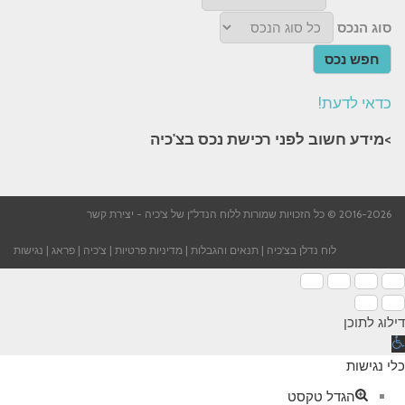
סוג הנכס
חפש נכס
כדאי לדעת!
>מידע חשוב לפני רכישת נכס בצ'כיה​
2016-2026 © כל הזכויות שמורות ללוח הנדל"ן של צ'כיה -
יצירת קשר
לוח נדלן בצ'כיה
|
תנאים והגבלות
|
מדיניות פרטיות
|
צ'כיה
|
פראג
|
נגישות
דילוג לתוכן
תח
רגל
כלי נגישות
גישות
הגדל טקסט