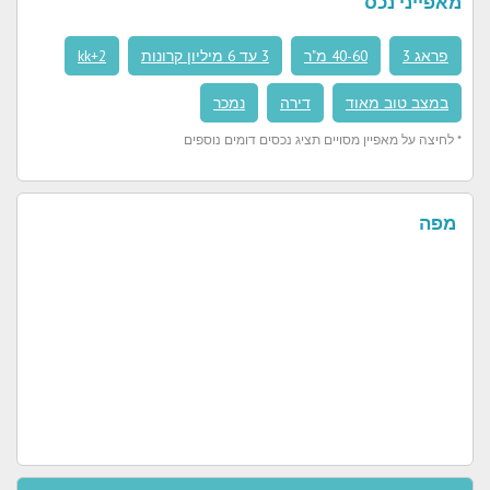
מאפייני נכס
פראג 3
40-60 מ"ר
3 עד 6 מיליון קרונות
2+kk
במצב טוב מאוד
דירה
נמכר
* לחיצה על מאפיין מסויים תציג נכסים דומים נוספים
מפה