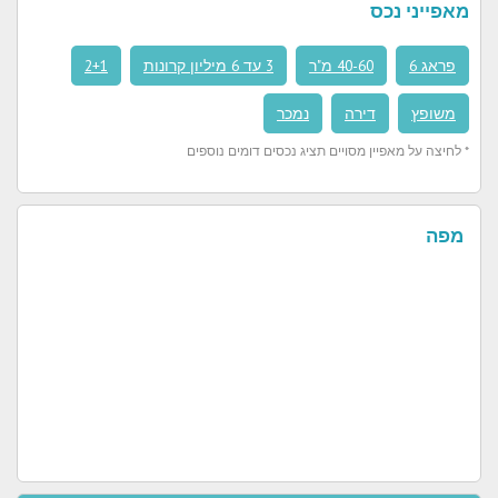
מאפייני נכס
פראג 6
40-60 מ"ר
3 עד 6 מיליון קרונות
2+1
משופץ
דירה
נמכר
* לחיצה על מאפיין מסויים תציג נכסים דומים נוספים
מפה