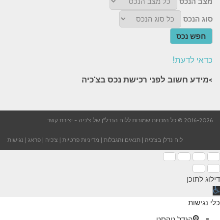
מצב הנכס
סוג הנכס
חפש נכס
כדאי לדעת!
>מידע חשוב לפני רכישת נכס בצ'כיה​
2016-2026 © כל הזכויות שמורות ללוח הנדל"ן של צ'כיה -
יצירת קשר
לוח נדלן בצ'כיה
|
תנאים והגבלות
|
מדיניות פרטיות
|
צ'כיה
|
פראג
|
נגישות
דילוג לתוכן
תח
רגל
כלי נגישות
גישות
הגדל טקסט