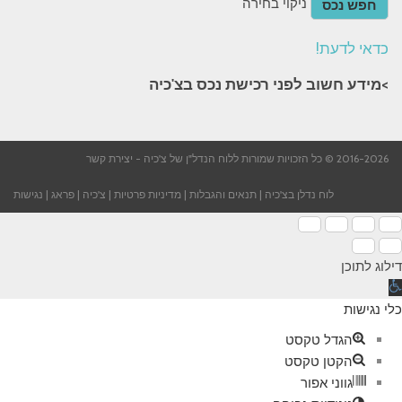
ניקוי בחירה
חפש נכס
כדאי לדעת!
>מידע חשוב לפני רכישת נכס בצ'כיה​
2016-2026 © כל הזכויות שמורות ללוח הנדל"ן של צ'כיה -
יצירת קשר
לוח נדלן בצ'כיה
|
תנאים והגבלות
|
מדיניות פרטיות
|
צ'כיה
|
פראג
|
נגישות
דילוג לתוכן
תח
רגל
כלי נגישות
גישות
הגדל טקסט
הקטן טקסט
גווני אפור