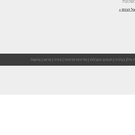
ל הנכס »
 נדלן בצ'כיה
|
תנאים והגבלות
|
מדיניות פרטיות
|
צ'כיה
|
פראג
|
נגישות