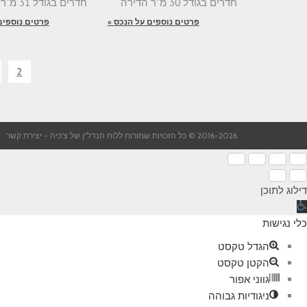
חדרים בגודל 30 מ"ר הדירה
חדרים בגודל 31 מ"ר הדירה
פרטים נוספים על הנכס »
פרטים נוספים
2
2016-2026 © כל הזכויות שמורות ללוח הנדל"ן של צ'כיה -
יצירת קשר
דילוג לתוכן
תח
רגל
כלי נגישות
גישות
הגדל טקסט
הקטן טקסט
גווני אפור
ניגודיות גבוהה