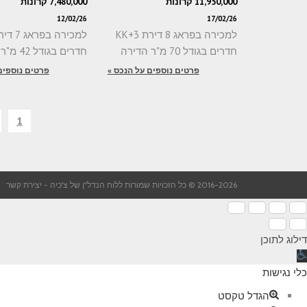
11,950,000 קרונות
7,480,000 קרונות
12/02/26
17/02/26
למכירה בפראג 8 דירת 3+KK
חדרים בגודל 70 מ"ר הדירה
חדרים בגודל 42 מ"ר הדירה
פרטים נוספים על הנכס »
פרטים נוספים
1
2016-2026 © כל הזכויות שמורות ללוח הנדל"ן של צ'כיה -
יצירת קשר
דילוג לתוכן
תח
רגל
כלי נגישות
גישות
הגדל טקסט