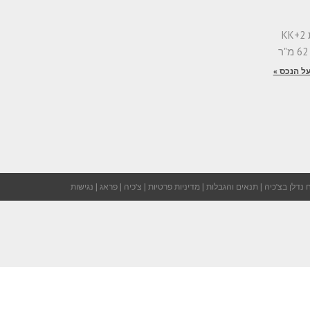
למכירה בפראג 7 דירת 2+KK
ל הנכס »
 נדלן בצ'כיה
|
תנאים והגבלות
|
מדיניות פרטיות
|
צ'כיה
|
פראג
|
נגישות