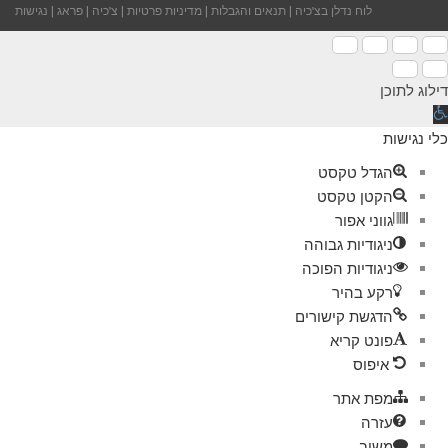
לוח נדלן בצ'כיה
|
תנאים והגבלות
|
מדיניות פרטיות
|
צ'כיה
|
פראג
|
נגישות
דילוג לתוכן
תח
רגל
כלי נגישות
גישות
הגדל טקסט
הקטן טקסט
גווני אפור
ניגודיות גבוהה
ניגודיות הפוכה
רקע בהיר
הדגשת קישורים
פונט קריא
איפוס
מפת אתר
עזרה
משוב