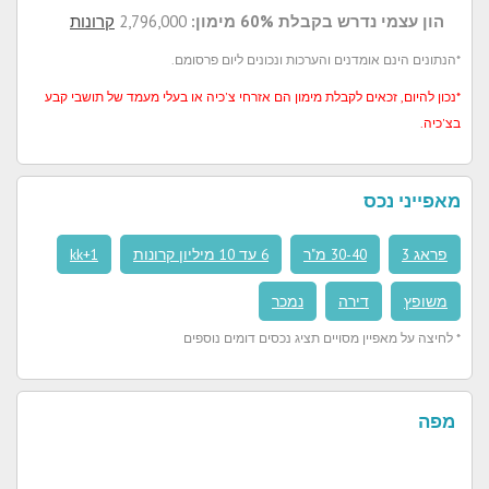
הון עצמי נדרש בקבלת 60% מימון:
2,796,000
קרונות
*הנתונים הינם אומדנים והערכות ונכונים ליום פרסומם.
*נכון להיום, זכאים לקבלת מימון הם אזרחי צ'כיה או בעלי מעמד של תושבי קבע
בצ'כיה.
מאפייני נכס
פראג 3
30-40 מ"ר
6 עד 10 מיליון קרונות
1+kk
משופץ
דירה
נמכר
* לחיצה על מאפיין מסויים תציג נכסים דומים נוספים
מפה