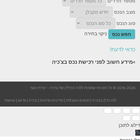
מספר חדרים
מצב הנכס
סוג הנכס
ניקוי בחירה
חפש נכס
כדאי לדעת!
>מידע חשוב לפני רכישת נכס בצ'כיה​
2016-2026 © כל הזכויות שמורות ללוח הנדל"ן של צ'כיה -
יצירת קשר
לוח נדלן בצ'כיה
|
תנאים והגבלות
|
מדיניות פרטיות
|
צ'כיה
|
פראג
|
נגישות
דילוג לתוכן
תח
רגל