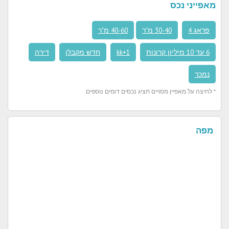
מאפייני נכס
פראג 4
30-40 מ"ר
40-60 מ"ר
6 עד 10 מיליון קרונות
1+kk
חדש מקבלן
דירה
נמכר
* לחיצה על מאפיין מסויים תציג נכסים דומים נוספים
מפה