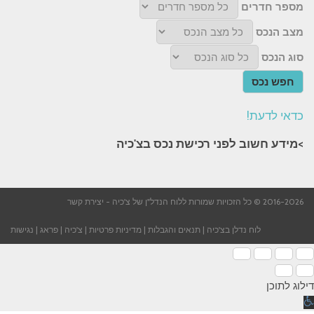
מספר חדרים
מצב הנכס
סוג הנכס
חפש נכס
כדאי לדעת!
>מידע חשוב לפני רכישת נכס בצ'כיה​
2016-2026 © כל הזכויות שמורות ללוח הנדל"ן של צ'כיה -
יצירת קשר
לוח נדלן בצ'כיה
|
תנאים והגבלות
|
מדיניות פרטיות
|
צ'כיה
|
פראג
|
נגישות
דילוג לתוכן
תח