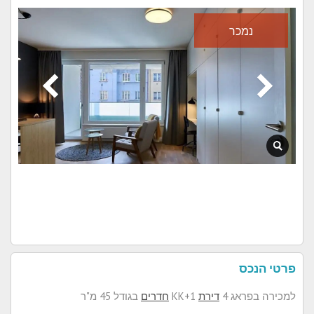
נמכר
פרטי הנכס
למכירה בפראג 4
דירת
1+KK
חדרים
בגודל 45 מ"ר